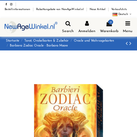
Bestellinformationen
Rabattangebote von NewAgeWinkel.nl
Neue Artikel
Verkaufshits
Deutsch
0
Search
Anmelden
Warenkorb
Menu
Startseite
Tarot, Orakelkarten & Zubehör
Oracle und Wahrsagekarten
Barbiera Zodiac Oracle - Barbara Moore