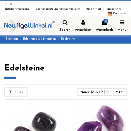
Bestellinformationen
Rabattangebote von NewAgeWinkel.nl
Neue Artikel
Verkaufshits
Deutsch
0
Search
Anmelden
Warenkorb
Menu
Startseite
Edelsteine & Mineralien
Edelsteine
Edelsteine
Filter
Name (A bis Z)
24