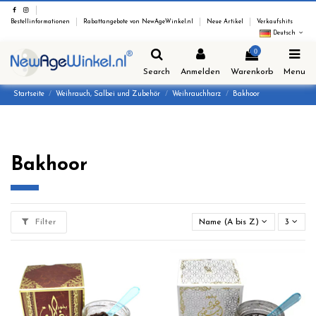
Bestellinformationen
Rabattangebote von NewAgeWinkel.nl
Neue Artikel
Verkaufshits
Deutsch
0
Search
Anmelden
Warenkorb
Menu
Startseite
Weihrauch, Salbei und Zubehör
Weihrauchharz
Bakhoor
Bakhoor
Filter
Name (A bis Z)
3