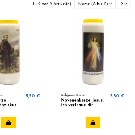
1 - 9 von 9 Artikel(n)
Name (A bis Z)
9
en
5,50 €
Religiöse Kerzen
5,50 €
rze
Novenenkerze Jesus,
anziskus
ich vertraue dir