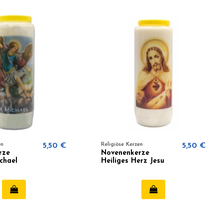
en
5,50 €
Religiöse Kerzen
5,50 €
rze
Novenenkerze
chael
Heiliges Herz Jesu