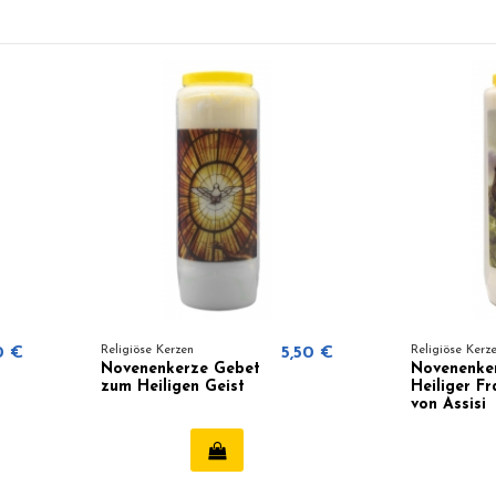
0 €
Religiöse Kerzen
5,50 €
Religiöse Kerz
Novenenkerze Gebet
Novenenke
zum Heiligen Geist
Heiliger Fr
von Assisi