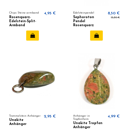
Chips Steine armband
4,95 €
Edelsteinpendel
8,50 €
Rosenquarz-
Sephoroton
13,50 €
Edelstein-Split-
Pendel
Armband
Rosenquarz
Trommelstein Anhänger
2,95 €
Anhänger in
4,99 €
Tropfenform
Unakite
Unakite Tropfen
Anhänger
Anhänger