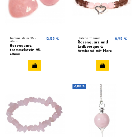
Trommelsteine 25 -
2,25 €
Perlenarmband
6,95 €
40mm
Rosenquarz und
Rosenquarz
Erdbeerquarz
trommelstein 25-
Armband mit Herz
40mm
8mm
-5,00 €