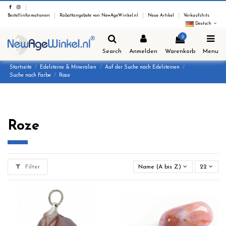
Bestellinformationen
Rabattangebote von NewAgeWinkel.nl
Neue Artikel
Verkaufshits
Deutsch
0
Search
Anmelden
Warenkorb
Menu
Startseite
Edelsteine & Mineralien
Auf der Suche nach Edelsteinen
Suche nach Farbe
Roze
Roze
Filter
Name (A bis Z)
22