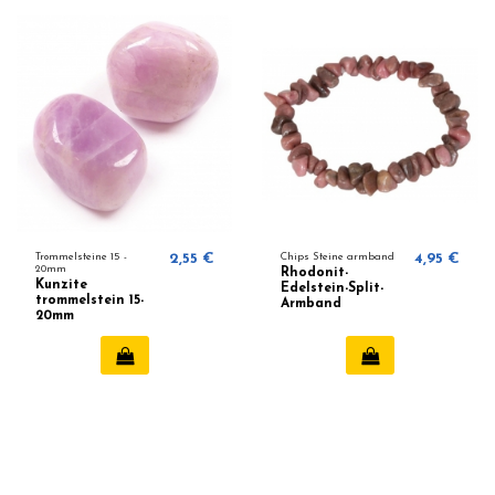
Trommelsteine ​​15 -
2,55 €
Chips Steine armband
4,95 €
20mm
Rhodonit-
Kunzite
Edelstein-Split-
trommelstein 15-
Armband
20mm