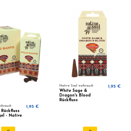
Native Soul weihrauch
1,95 €
White Sage &
Dragon's Blood
Rückfluss
Räucherkegel - Native
eihrauch
1,95 €
Soul
 Rückfluss
el - Native