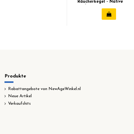
Räucherkegel - Native
Soul
Produkte
Rabattangebote von NewAgeWinkel.nl
Neue Artikel
Verkaufshits