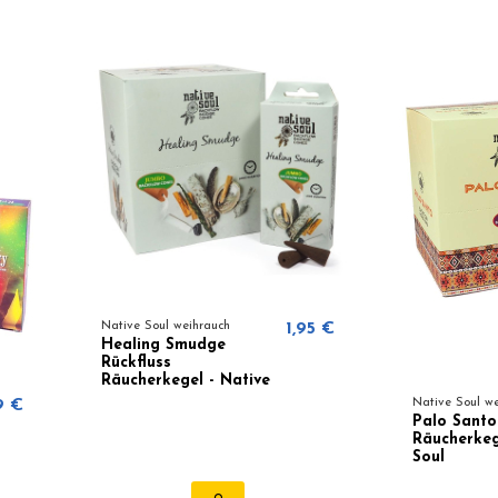
Native Soul weihrauch
1,95 €
Healing Smudge
Rückfluss
Räucherkegel - Native
Soul
9 €
Native Soul w
Palo Santo
Räucherkeg
Soul