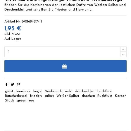
Native Soul White Sage & Dragon's Blood Rückfluss Räucherkegel
Erleben Sie die Kombination der köstlichen Düfte von Weißem Salbei und
Drachenblut und schaffen Sie Frieden und Harmonie.
Artikel-Nr.
8901684617411
1,95 €
inkl. MwSt.
Auf Lager
geist
harmonie
kegel
Weihrauch
wald
drachenblut
backflow
Räucherkegel
frieden
salbei
Weißer Salbei
drachen
Rückfluss
Körper
Stück
green tree