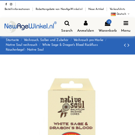
Bestellinformationen
Rabattangebote von NewAgeWinkel.nl
Neue Artikel
Verkaufshits
Deutsch
0
Search
Anmelden
Warenkorb
Menu
Startseite
Weihrauch, Salbei und Zubehör
Weihrauch pro Marke
Native Soul weihrauch
White Sage & Dragon's Blood Rückfluss
Räucherkegel - Native Soul