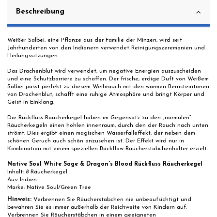
Beschreibung
Weißer Salbei, eine Pflanze aus der Familie der Minzen, wird seit
Jahrhunderten von den Indianern verwendet Reinigungszeremonien und
Heilungssitzungen.
Das Drachenblut wird verwendet, um negative Energien auszuscheiden
und eine Schutzbarriere zu schaffen. Der frische, erdige Duft von Weißem
Salbei passt perfekt zu diesem Weihrauch mit den warmen Bernsteintönen
von Drachenblut, schafft eine ruhige Atmosphäre und bringt Körper und
Geist in Einklang.
Die Rückfluss-Räucherkegel haben im Gegensatz zu den „normalen“
Räucherkegeln einen hohlen innenraum, durch den der Rauch nach unten
strömt. Dies ergibt einen magischen Wasserfalleffekt, der neben dem
schönen Geruch auch schön anzusehen ist. Der Effekt wird nur in
Kombination mit einem speziellen Backflow-Räucherstäbchenhalter erzielt.
Native Soul White Sage & Dragon's Blood Rückfluss Räucherkegel
Inhalt:
8 Räucherkegel
Aus: Indien
Marke: Native Soul/Green Tree
Hinweis:
Verbrennen Sie Räucherstäbchen nie unbeaufsichtigt und
bewahren Sie es immer außerhalb der Reichweite von Kindern auf.
Verbrennen Sie Räucherstäbchen in einem geeigneten