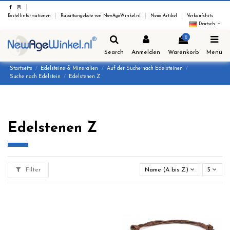
Bestellinformationen
Rabattangebote von NewAgeWinkel.nl
Neue Artikel
Verkaufshits
Deutsch
0
Search
Anmelden
Warenkorb
Menu
Startseite
Edelsteine & Mineralien
Auf der Suche nach Edelsteinen
Suche nach Edelstein
Edelstenen Z
Edelstenen Z
Filter
Name (A bis Z)
5