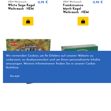
HEM Weihrauch
0,95 €
HEM Weihrauch
0,95 €
White Sage Kegel
Frankincense-
Weihrauch - HEM
Myrrh Kegel
Weihrauch - HEM
Wir verwenden Cookies, um Ihr Erlebnis auf unserer Website zu
verbessern, zu Analysezwecken und um Ihnen personalisierte Inhalte
anzuzeigen. Weitere Informationen finden Sie in unserer Cookie-
Richtlinie.
Accept
HEM Weihrauch
0,95 €
HEM Weihrauch
0,95 €
Good Fortune
Precious Musk
Kegel Weihrauch
Kegel Weihrauch -
(HEM)
HEM