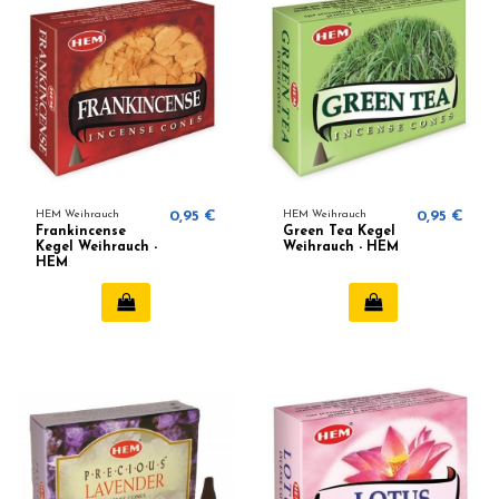
HEM Weihrauch
0,95 €
HEM Weihrauch
0,95 €
Frankincense
Green Tea Kegel
Kegel Weihrauch -
Weihrauch - HEM
HEM