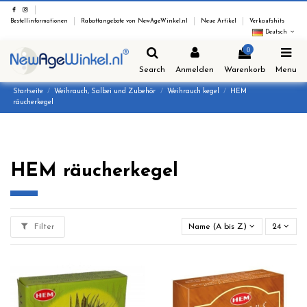
Bestellinformationen
Rabattangebote von NewAgeWinkel.nl
Neue Artikel
Verkaufshits
Deutsch
0
Search
Anmelden
Warenkorb
Menu
Startseite
Weihrauch, Salbei und Zubehör
Weihrauch kegel
HEM
räucherkegel
HEM räucherkegel
Filter
Name (A bis Z)
24