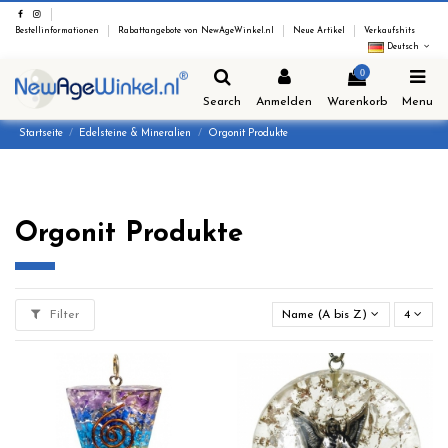
Bestellinformationen
Rabattangebote von NewAgeWinkel.nl
Neue Artikel
Verkaufshits
Deutsch
0
Search
Anmelden
Warenkorb
Menu
Startseite
Edelsteine & Mineralien
Orgonit Produkte
Orgonit Produkte
Filter
Name (A bis Z)
4