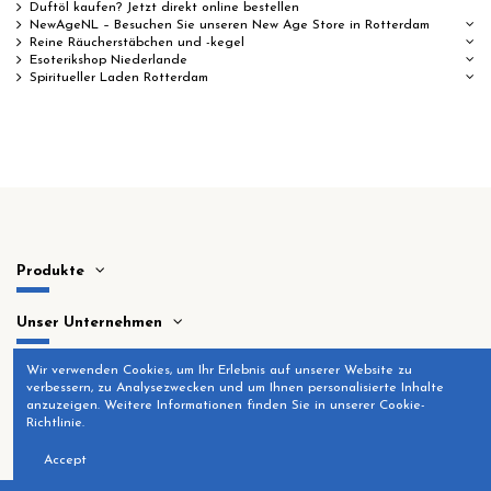
Duftöl kaufen? Jetzt direkt online bestellen
NewAgeNL – Besuchen Sie unseren New Age Store in Rotterdam
Reine Räucherstäbchen und -kegel
Esoterikshop Niederlande
Spiritueller Laden Rotterdam
Produkte
Unser Unternehmen
Wir verwenden Cookies, um Ihr Erlebnis auf unserer Website zu
Kontaktieren Sie uns
verbessern, zu Analysezwecken und um Ihnen personalisierte Inhalte
anzuzeigen. Weitere Informationen finden Sie in unserer Cookie-
Richtlinie.
Accept