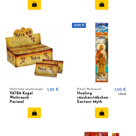
-0,20 €
Natürliche räucherkegel
1,25 €
Ritual Weihrauch
1,30 €
YATRA Kegel
Healing
1,50 €
Weihrauch -
räucherstäbchen -
Parimal
Eastern Myth