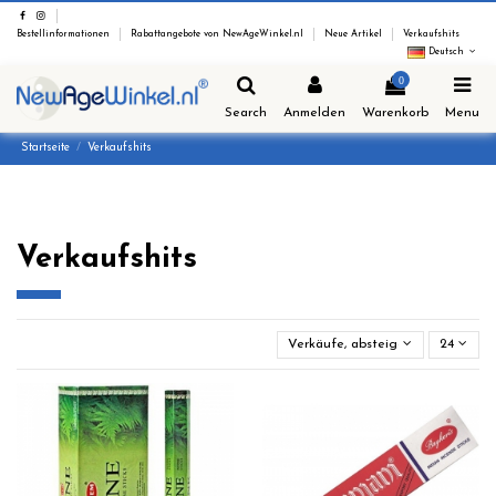
Bestellinformationen
Rabattangebote von NewAgeWinkel.nl
Neue Artikel
Verkaufshits
Deutsch
0
Search
Anmelden
Warenkorb
Menu
Startseite
Verkaufshits
Verkaufshits
Verkäufe, absteigend sortiert
24