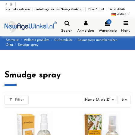
Bestellinformationen
Rabattangebote von NewAgeWinkel.nl
Neue Artikel
Verkaufshits
Deutsch
0
Search
Anmelden
Warenkorb
Menu
Startseite
Wellness produkte
Duftprodukte
Raumsprays mit ätherischen
Ölen
Smudge spray
Smudge spray
Filter
Name (A bis Z)
6