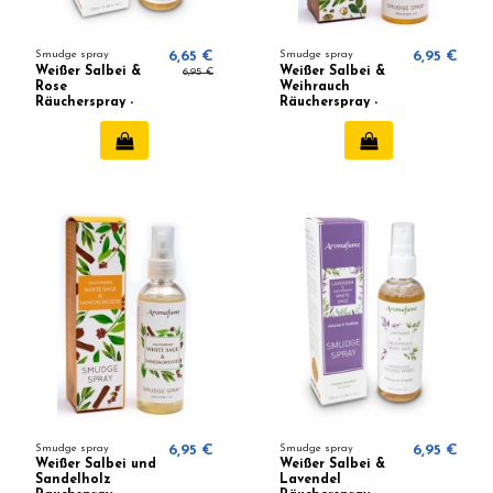
Smudge spray
6,65 €
Smudge spray
6,95 €
Weißer Salbei &
Weißer Salbei &
6,95 €
Rose
Weihrauch
Räucherspray -
Räucherspray -
Aromafume
Aromafume
Smudge spray
6,95 €
Smudge spray
6,95 €
Weißer Salbei und
Weißer Salbei &
Sandelholz
Lavendel