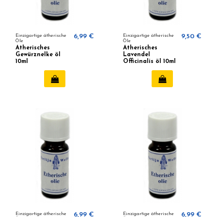
Einzigartige ätherische
6,99 €
Einzigartige ätherische
9,50 €
Öle
Öle
Ätherisches
Ätherisches
Gewürznelke öl
Lavendel
10ml
Officinalis öl 10ml
Einzigartige ätherische
6,99 €
Einzigartige ätherische
6,99 €