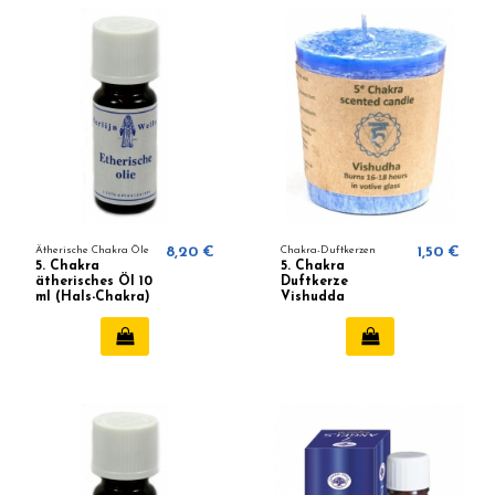
Ätherische Chakra Öle
8,20 €
Chakra-Duftkerzen
1,50 €
5. Chakra
5. Chakra
ätherisches Öl 10
Duftkerze
ml (Hals-Chakra)
Vishudda
(Kreativität) 645