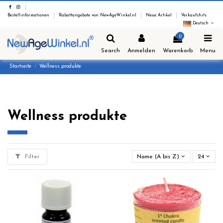
Bestellinformationen
Rabattangebote von NewAgeWinkel.nl
Neue Artikel
Verkaufshits
Deutsch
0
Search
Anmelden
Warenkorb
Menu
Startseite
Wellness produkte
Wellness produkte
Filter
Name (A bis Z)
24