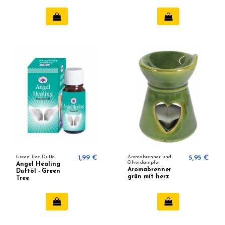
(Kronenchakra)
Green Tree Duftöl
1,99 €
Aromabrenner und
5,95 €
Ölverdampfer
Angel Healing
Aromabrenner
Duftöl - Green
grün mit herz
Tree