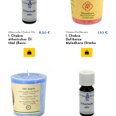
Ätherische Chakra Öle
8,20 €
Chakra-Duftkerzen
1,50 €
1. Chakra
1. Chakra
ätherisches Öl
Duftkerze
10ml (Basis-
Muladhara (Stärke
Chakra)
und Vitalität)