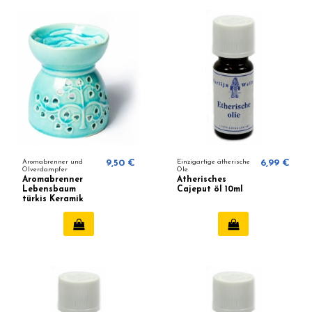
Aromabrenner und
9,50 €
Einzigartige ätherische
6,99 €
Ölverdampfer
Öle
Aromabrenner
Ätherisches
Lebensbaum
Cajeput öl 10ml
türkis Keramik