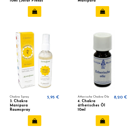
10ml (Solar Plexus
Manipura
Chakra)
(Gleichgewicht)
Chakra Spray
5,95 €
Ätherische Chakra Öle
8,20 €
3. Chakra
4. Chakra
Manipura
ätherisches Öl
Raumspray
10ml
Aromafume
(Herzchakra)