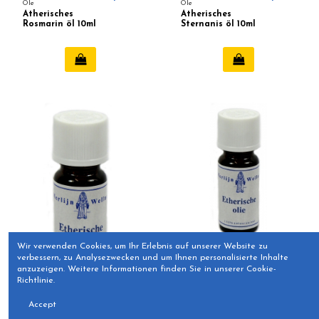
Öle
Öle
Ätherisches
Ätherisches
Rosmarin öl 10ml
Sternanis öl 10ml
Wir verwenden Cookies, um Ihr Erlebnis auf unserer Website zu
verbessern, zu Analysezwecken und um Ihnen personalisierte Inhalte
Einzigartige ätherische
6,99 €
Öle
anzuzeigen. Weitere Informationen finden Sie in unserer Cookie-
Ätherisches
Richtlinie.
Zitronengras öl
10ml
Einzigartige ätherische
7,50 €
Accept
Öle
Ätherisches