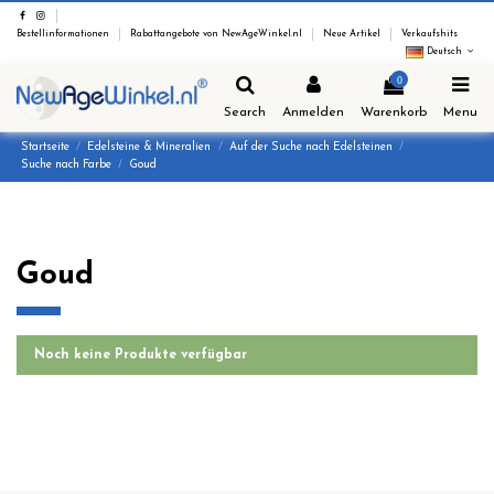
Bestellinformationen
Rabattangebote von NewAgeWinkel.nl
Neue Artikel
Verkaufshits
Deutsch
0
Search
Anmelden
Warenkorb
Menu
Startseite
Edelsteine & Mineralien
Auf der Suche nach Edelsteinen
Suche nach Farbe
Goud
Goud
Noch keine Produkte verfügbar