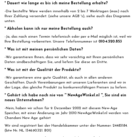
* Dauert wie lange es bis ich meine Bestellung erhalte?
-Die bestellte Ware werden innerhalb von 2 bis 7 Werktagen (max) nach
Ihrer Zahlung versendet. (siehe unsere AGB 's), siehe auch das Diagramm
unten.
* Abholen kann ich nur meine Bestellung auch?
-Ja, das nach einen Termin telefonisch oder per e-Mail möglich ist, weil wir
Ihre Bestellung vorbereiten. Unsere Telefonnummer ist
010-4.520.853
* Was ist mit meinen persönlichen Daten?
-Wir garantieren Ihnen, dass wir sehr vorsichtig mit Ihren persönlichen
Daten sindbeschäftigen Sie, und liefern Sie diese an Dritte.
* Was ist mit der Qualität der Produkte?
-Wir garantieren eine gute Qualität, als auch in allen anderen
Geschäften. Durch Vereinbarungen mit unseren Lieferanten sind wir in
der Lage, das gleiche Produkt zu konkurrenzfähigen Preisen zu liefern.
* Gehört ich habe noch nie von '' NewAgeWinkel.nl '', Sie sind ein
neues Unternehmen?
-Nein, haben wir schon für 9. Dezember 2002 mit diesem New-Age
Speicher, mit einer Änderung im Jahr 2010 NewAgeWinkel.nl werden von
Chandani New Age gehört
Wir sind registriert bei der Handelskammer unter der Nummer: 24483184.
(btw Nr.: NL 1346.90.321. B01)