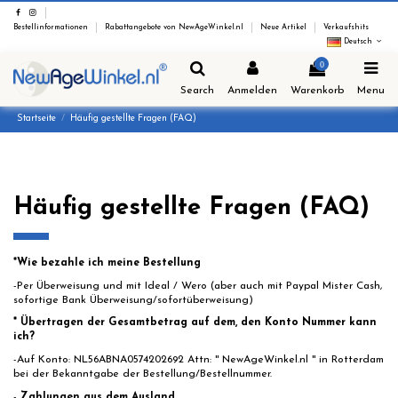
Bestellinformationen
Rabattangebote von NewAgeWinkel.nl
Neue Artikel
Verkaufshits
Deutsch
0
Search
Anmelden
Warenkorb
Menu
Startseite
Häufig gestellte Fragen (FAQ)
Häufig gestellte Fragen (FAQ)
*Wie bezahle ich meine Bestellung
-Per Überweisung und mit Ideal / Wero (aber auch mit Paypal Mister Cash,
sofortige Bank Überweisung/sofortüberweisung)
* Übertragen der Gesamtbetrag auf dem, den Konto Nummer kann
ich?
-Auf Konto: NL56ABNA0574202692 Attn: '' NewAgeWinkel.nl '' in Rotterdam
bei der Bekanntgabe der Bestellung/Bestellnummer.
-
Zahlungen aus dem Ausland