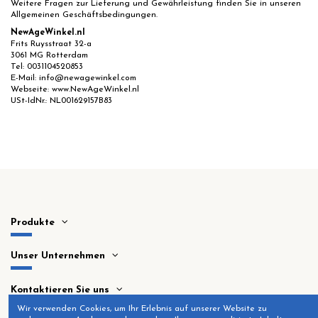
Weitere Fragen zur Lieferung und Gewährleistung finden Sie in unseren
Allgemeinen Geschäftsbedingungen.
NewAgeWinkel.nl
Frits Ruysstraat 32-a
3061 MG Rotterdam
Tel: 0031104520853
E-Mail: info@newagewinkel.com
Webseite: www.NewAgeWinkel.nl
USt-IdNr.: NL001629157B83
Produkte
Unser Unternehmen
Kontaktieren Sie uns
Wir verwenden Cookies, um Ihr Erlebnis auf unserer Website zu