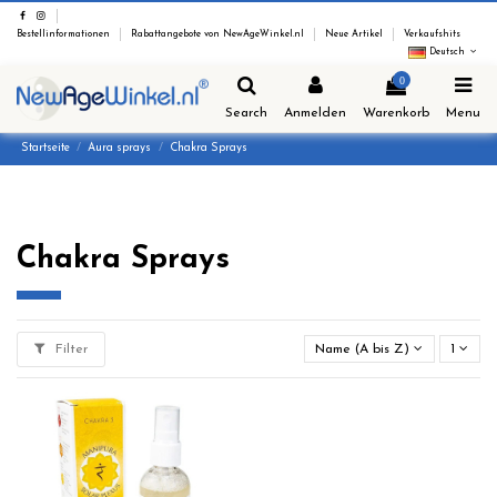
Bestellinformationen
Rabattangebote von NewAgeWinkel.nl
Neue Artikel
Verkaufshits
Deutsch
0
Search
Anmelden
Warenkorb
Menu
Startseite
Aura sprays
Chakra Sprays
Chakra Sprays
Filter
Name (A bis Z)
1