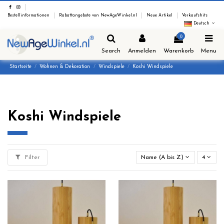
Bestellinformationen
Rabattangebote von NewAgeWinkel.nl
Neue Artikel
Verkaufshits
Deutsch
0
Search
Anmelden
Warenkorb
Menu
Startseite
Wohnen & Dekoration
Windspiele
Koshi Windspiele
Koshi Windspiele
Filter
Name (A bis Z)
4