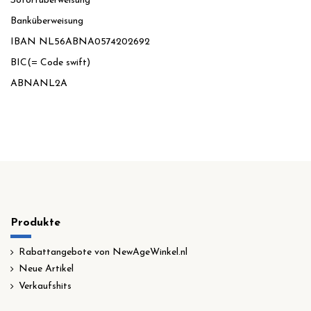
Sofortüberweisung
Banküberweisung
IBAN NL56ABNA0574202692
BIC(= Code swift)
ABNANL2A
Produkte
Rabattangebote von NewAgeWinkel.nl
Neue Artikel
Verkaufshits