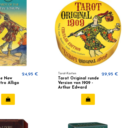
24,95 €
Tarot-Karten
29,95 €
he New
Tarot Original runde
etro Alligo
Version von 1909 -
Arthur Edward
Waite