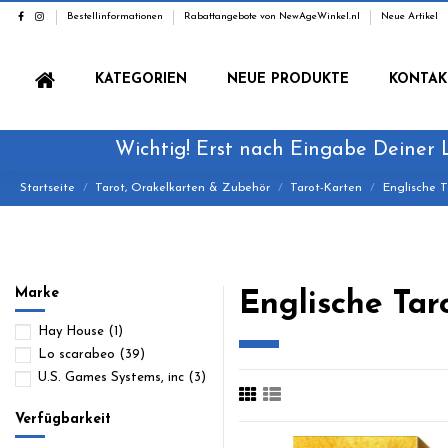
Bestellinformationen
Rabattangebote von NewAgeWinkel.nl
Neue Artikel
KATEGORIEN
NEUE PRODUKTE
KONTAK
Wichtig! Erst nach Eingabe Deiner 
Startseite
Tarot, Orakelkarten & Zubehör
Tarot-Karten
Englische T
Marke
Englische Tar
Hay House
(1)
Lo scarabeo
(39)
U.S. Games Systems, inc
(3)
Verfügbarkeit