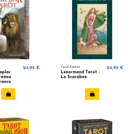
24,95 €
Tarot-Karten
24,95 €
mplar
Lenormand Tarot -
oreana
Lo Scarabeo
ranco