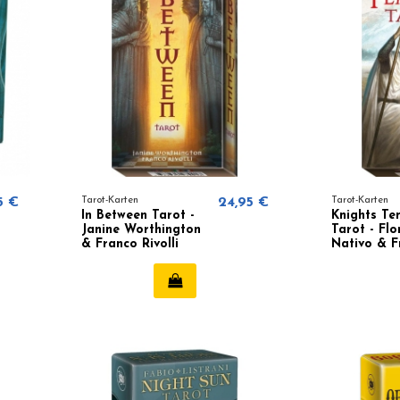
5 €
Tarot-Karten
24,95 €
Tarot-Karten
In Between Tarot -
Knights Te
Janine Worthington
Tarot - Fl
& Franco Rivolli
Nativo & F
Rivolli