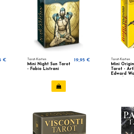
5 €
Tarot-Karten
19,95 €
Tarot-Karten
Mini Night Sun Tarot
Mini Origin
- Fabio Listrani
Tarot - Art
Edward Wa
Pamela Co
Smith