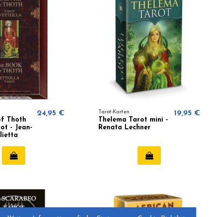
24,95 €
Tarot-Karten
19,95 €
of Thoth
Thelema Tarot mini -
rot - Jean-
Renata Lechner
lietta