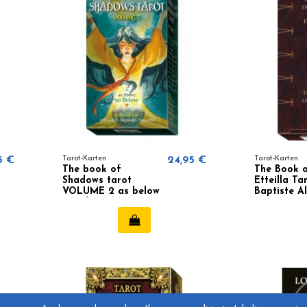
5 €
Tarot-Karten
24,95 €
Tarot-Karten
The book of
The Book 
Shadows tarot
Etteilla Ta
VOLUME 2 as below
Baptiste Al
- Barbara Moore