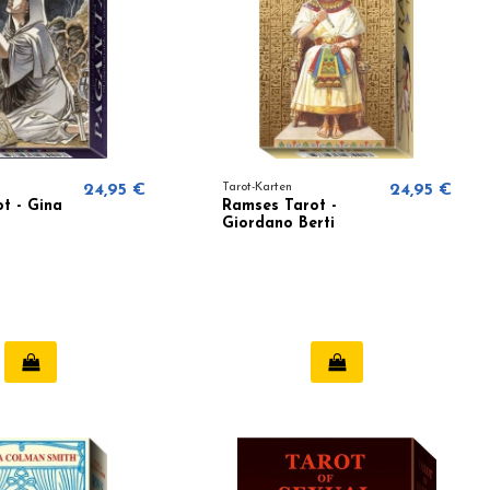
24,95 €
Tarot-Karten
24,95 €
t - Gina
Ramses Tarot -
Giordano Berti