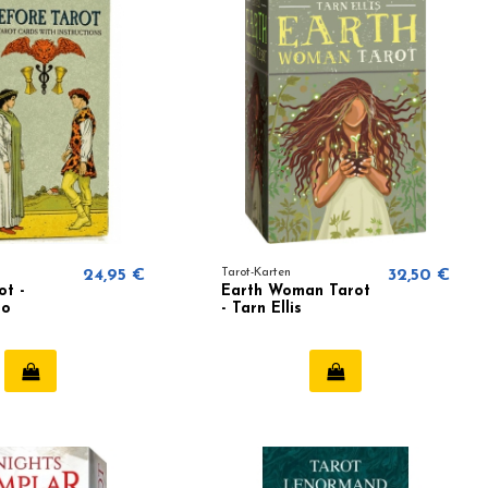
24,95 €
Tarot-Karten
32,50 €
ot -
Earth Woman Tarot
go
- Tarn Ellis