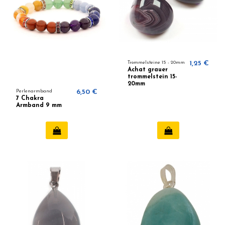
Trommelsteine ​​15 - 20mm
1,25 €
Achat grauer
trommelstein 15-
20mm
Perlenarmband
6,50 €
7 Chakra
Armband 9 mm