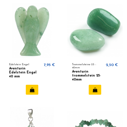
Edelstein Engel
7,95 €
Trommelsteine 25 -
2,50 €
40mm
Aventurin
Aventurin
Edelstein Engel
trommelstein 25-
40 mm
40mm