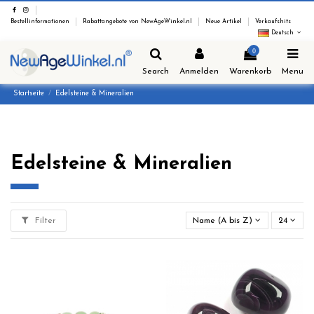
Bestellinformationen
Rabattangebote von NewAgeWinkel.nl
Neue Artikel
Verkaufshits
Deutsch
0
Search
Anmelden
Warenkorb
Menu
Startseite
Edelsteine & Mineralien
Edelsteine & Mineralien
Filter
Name (A bis Z)
24