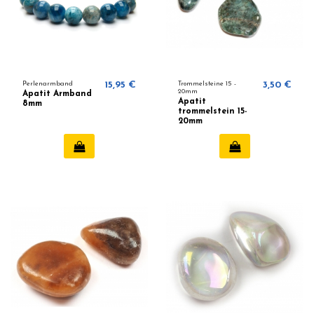
Perlenarmband
15,95 €
Trommelsteine ​​15 -
3,50 €
20mm
Apatit Armband
Apatit
8mm
trommelstein 15-
20mm