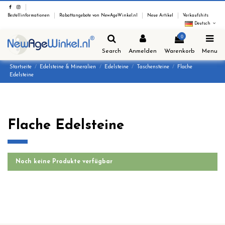
Bestellinformationen
Rabattangebote von NewAgeWinkel.nl
Neue Artikel
Verkaufshits
Deutsch
0
Search
Anmelden
Warenkorb
Menu
Startseite
Edelsteine & Mineralien
Edelsteine
Taschensteine
Flache
Edelsteine
Flache Edelsteine
Noch keine Produkte verfügbar