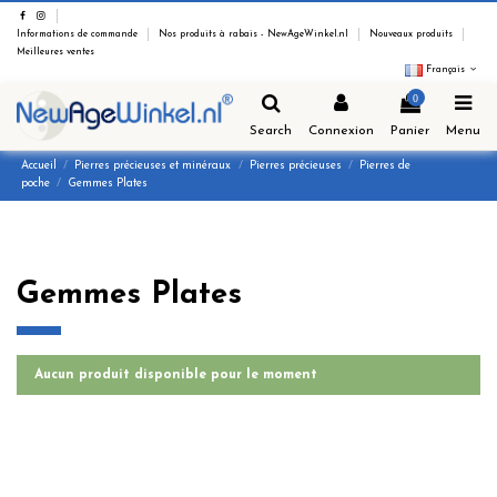
Informations de commande
Nos produits à rabais - NewAgeWinkel.nl
Nouveaux produits
Meilleures ventes
Français
0
Search
Connexion
Panier
Menu
Accueil
Pierres précieuses et minéraux
Pierres précieuses
Pierres de
poche
Gemmes Plates
Gemmes Plates
Aucun produit disponible pour le moment