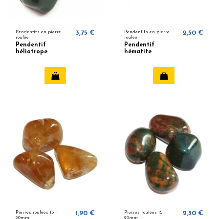
Pendentifs en pierre
3,75 €
Pendentifs en pierre
2,50 €
roulée
roulée
Pendentif
Pendentif
héliotrope
hématite
Pierres roulées 15 -
1,90 €
Pierres roulées 15 -
2,30 €
20mm
20mm