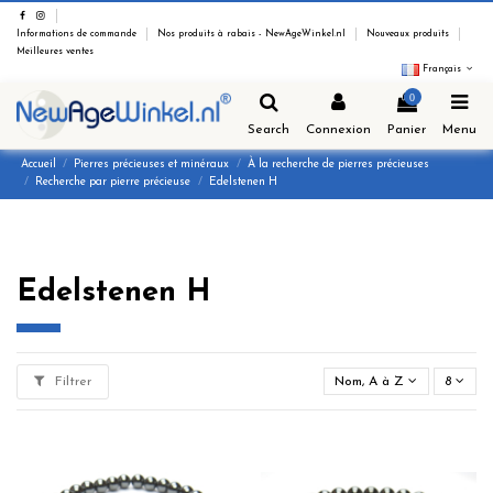
Informations de commande
Nos produits à rabais - NewAgeWinkel.nl
Nouveaux produits
Meilleures ventes
Français
0
Search
Connexion
Panier
Menu
Accueil
Pierres précieuses et minéraux
À la recherche de pierres précieuses
Recherche par pierre précieuse
Edelstenen H
Edelstenen H
Filtrer
Nom, A à Z
8