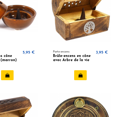
5,95 €
Porte-encens
3,95 €
ns cône
Brûle-encens en cône
 (marron)
avec Arbre de la vie