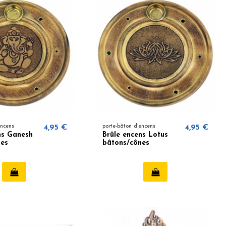
encens
4,95 €
porte-bâton d'encens
4,95 €
ns Ganesh
Brûle encens Lotus
nes
bâtons/cônes