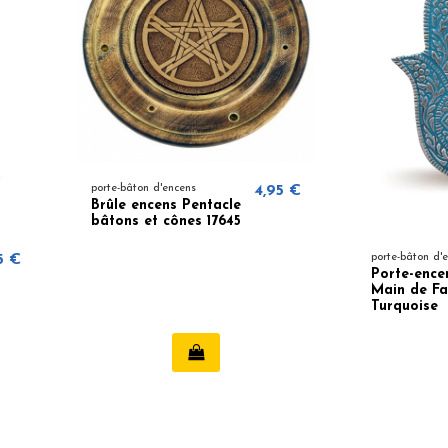
porte-bâton d'encens
4,95 €
Brûle encens Pentacle
bâtons et cônes 17645
5 €
porte-bâton d'
Porte-ence
Main de F
Turquoise