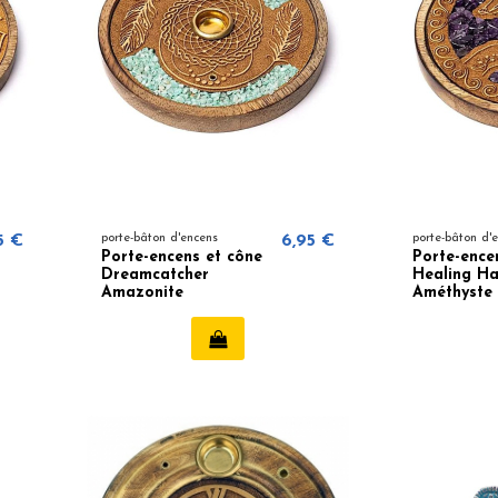
5 €
porte-bâton d'encens
6,95 €
porte-bâton d'
Porte-encens et cône
Porte-ence
Dreamcatcher
Healing H
Amazonite
Améthyste