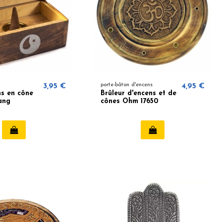
3,95 €
porte-bâton d'encens
4,95 €
ns en cône
Brûleur d'encens et de
ang
cônes Ohm 17650