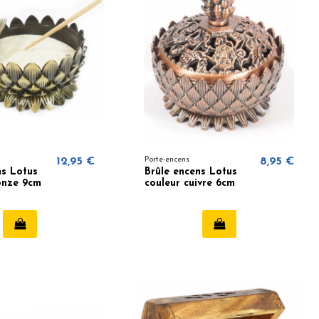
12,95 €
Porte-encens
8,95 €
ns Lotus
Brûle encens Lotus
onze 9cm
couleur cuivre 6cm