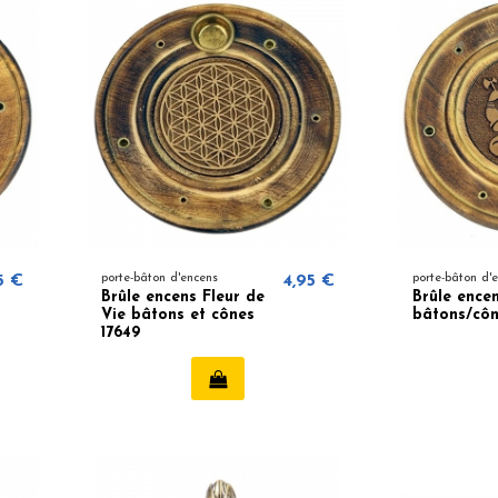
5 €
porte-bâton d'encens
4,95 €
porte-bâton d'
Brûle encens Fleur de
Brûle ence
Vie bâtons et cônes
bâtons/cô
17649