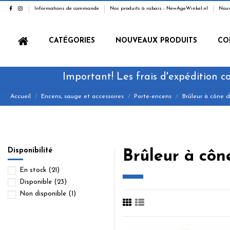
Informations de commande
Nos produits à rabais - NewAgeWinkel.nl
Nouv
CATÉGORIES
NOUVEAUX PRODUITS
CO
Important! Les frais d'expédition co
Accueil
Encens, sauge et accessoires
Porte-encens
Brûleur à cône d
Disponibilité
Brûleur à côn
En stock
(21)
Disponible
(23)
Non disponible
(1)