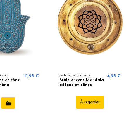
encens
11,95 €
porte-bâton d'encens
4,95 €
ns et cône
Brûle encens Mandala
atima
bâtons et cônes
À regarder