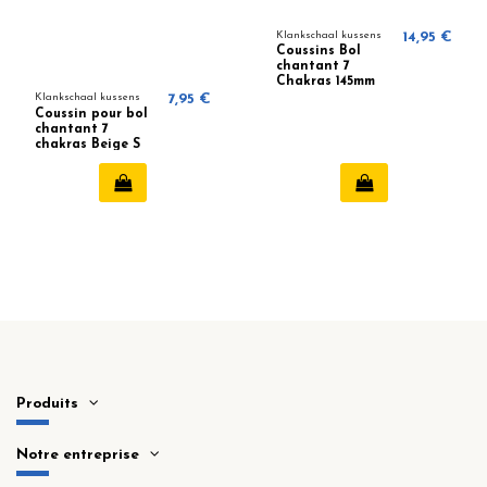
Klankschaal kussens
14,95 €
Coussins Bol
chantant 7
Chakras 145mm
Klankschaal kussens
7,95 €
Coussin pour bol
chantant 7
chakras Beige S
Produits
Notre entreprise