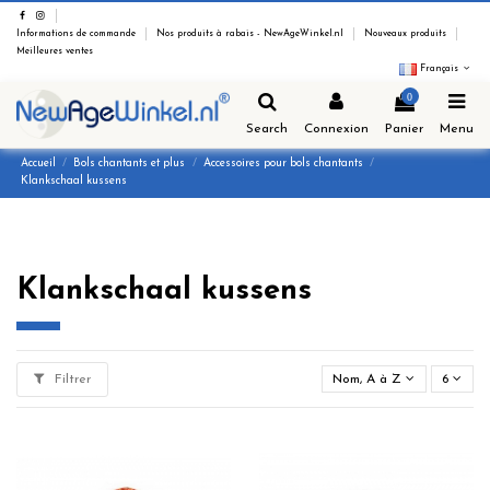
Informations de commande
Nos produits à rabais - NewAgeWinkel.nl
Nouveaux produits
Meilleures ventes
Français
0
Search
Connexion
Panier
Menu
Accueil
Bols chantants et plus
Accessoires pour bols chantants
Klankschaal kussens
Klankschaal kussens
Filtrer
Nom, A à Z
6