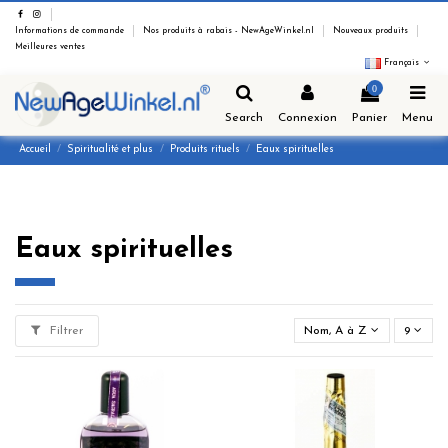
Informations de commande
Nos produits à rabais - NewAgeWinkel.nl
Nouveaux produits
Meilleures ventes
Français
0
Search
Connexion
Panier
Menu
Accueil
Spiritualité et plus
Produits rituels
Eaux spirituelles
Eaux spirituelles
Filtrer
Nom, A à Z
9