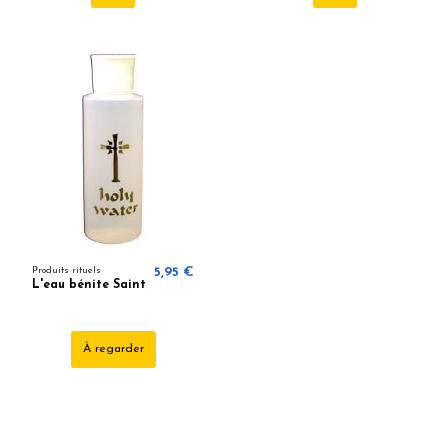
Produits rituels
5,95 €
L'eau bénite Saint
À regarder