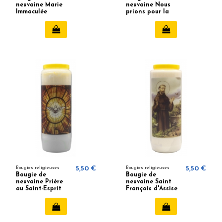
neuvaine Marie
neuvaine Nous
Immaculée
prions pour la
Conception
guérison
Bougies religieuses
5,50 €
Bougies religieuses
5,50 €
Bougie de
Bougie de
neuvaine Prière
neuvaine Saint
au Saint-Esprit
François d'Assise