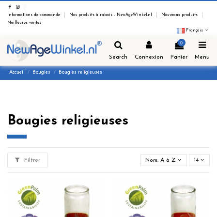
Informations de commande
Nos produits à rabais - NewAgeWinkel.nl
Nouveaux produits
Meilleures ventes
Français
0
Search
Connexion
Panier
Menu
Accueil
Bougies
Bougies religieuses
Bougies religieuses
Filtrer
Nom, A à Z
14