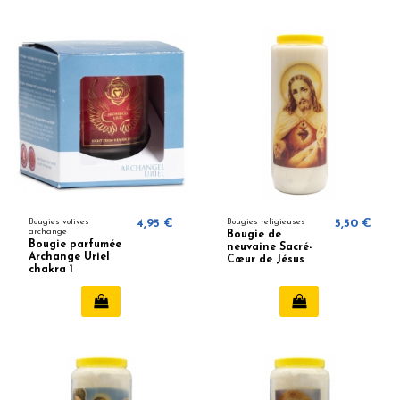
Bougies votives
4,95 €
Bougies religieuses
5,50 €
archange
Bougie de
Bougie parfumée
neuvaine Sacré-
Archange Uriel
Cœur de Jésus
chakra 1