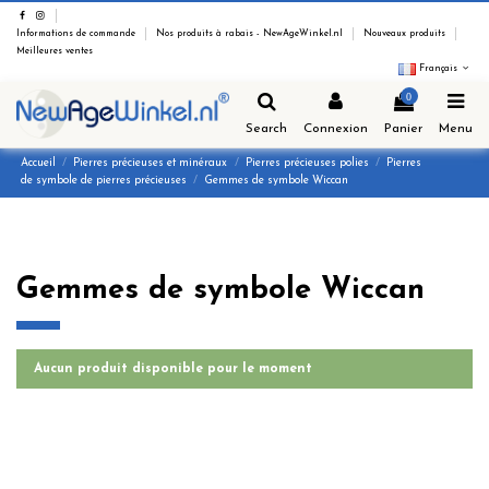
Informations de commande
Nos produits à rabais - NewAgeWinkel.nl
Nouveaux produits
Meilleures ventes
Français
0
Search
Connexion
Panier
Menu
Accueil
Pierres précieuses et minéraux
Pierres précieuses polies
Pierres
de symbole de pierres précieuses
Gemmes de symbole Wiccan
Gemmes de symbole Wiccan
Aucun produit disponible pour le moment