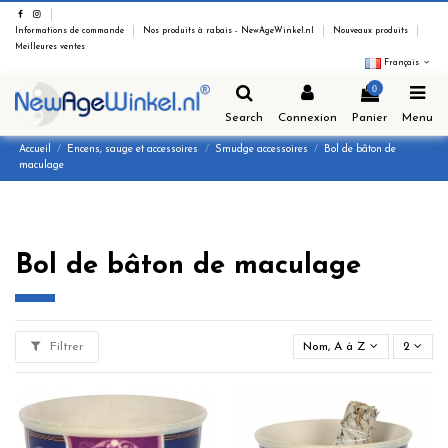
Informations de commande
Nos produits à rabais - NewAgeWinkel.nl
Nouveaux produits
Meilleures ventes
Français
0
Search
Connexion
Panier
Menu
Accueil
Encens, sauge et accessoires
Smudge accessoires
Bol de bâton de
maculage
Bol de bâton de maculage
Filtrer
Nom, A à Z
2