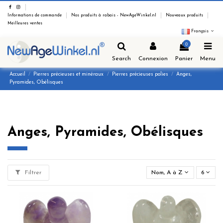
Informations de commande
Nos produits à rabais - NewAgeWinkel.nl
Nouveaux produits
Meilleures ventes
Français
0
Search
Connexion
Panier
Menu
Accueil
Pierres précieuses et minéraux
Pierres précieuses polies
Anges,
Pyramides, Obélisques
Anges, Pyramides, Obélisques
Filtrer
Nom, A à Z
6