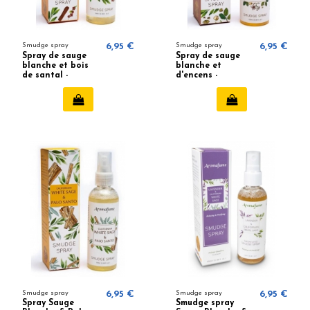
Smudge spray
6,95 €
Smudge spray
6,95 €
Spray de sauge
Spray de sauge
blanche et bois
blanche et
de santal -
d'encens -
Aromafume
Aromafume
Smudge spray
6,95 €
Smudge spray
6,95 €
Spray Sauge
Smudge spray