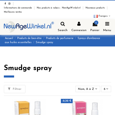
Informations de commande
Nos produits à rabais - NewAgeWinkel.nl
Nouveaux produits
Meilleures ventes
Français
0
Search
Connexion
Panier
Menu
Accueil
Produits de bien-être
Produits de parfumerie
Sprays d'ambiance
aux huiles essentielles
Smudge spray
Smudge spray
Filtrer
Nom, A à Z
6
-0,30 €