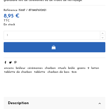
granulaire lors de cérémonies ou de rituels de nettoyage.
Référence
15697 / 8719497610921
8,95 €
TTC
En stock
encens
brûleur
cérémonies
charbon
rituels
brûle
grains
9
laiton
tablette de charbon
tablette
charbon de bois
9cm
Description