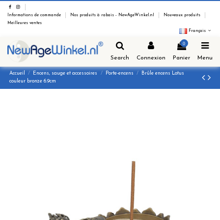
Informations de commande
Nos produits à rabais - NewAgeWinkel.nl
Nouveaux produits
Meilleures ventes
Français
0
Search
Connexion
Panier
Menu
Accueil
Encens, sauge et accessoires
Porte-encens
Brûle encens Lotus
couleur bronze 6.9cm