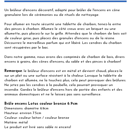
Un brûleur d'encens décoratif, adapté pour brûler de l'encens en cône
granulaire lors de cérémonies ou de rituels de nettoyage.
Pour allumer en toute sécurité une tablette de charbon, tenez-la entre
des pinces à charbon. Allumez le côté creux avec un briquet ou une
allumette, puis placez-le sur la grille. Attendez que le charbon de bois soit
de couleur grise, puis placez des granules d'encens ou de la résine.
Découvrez le merveilleux parfum qui est libéré. Les cendres du charbon
sont récupérées par le bac.
Dans notre gamme, nous avons des comprimés de charbon de bois, divers
encens à grains, des cônes d'encens, du sable et des pinces à charbon!
Remarque
: le brûleur d'encens est en métal et devient chaud, placez-le
sur un plat ou une surface résistant à la chaleur. Lorsque la tablette de
charbon est allumée, ne la touchez plus, cela peut provoquer des brûlures.
Ne jetez pas les cendres à la poubelle, cela pourrait provoquer un
incendie. Gardez le brûleur d'encens hors de portée des enfants et des
animaux domestiques et ne le laissez pas sans surveillance.
Brûle encens Lotus couleur bronze 6.9cm
Dimensions: diamètre 6.9cm
Hauteur: environ 7.5cm
Couleur: couleur laiton / couleur bronze
Matière: métal
Le produit est livré sans sable ni encens!