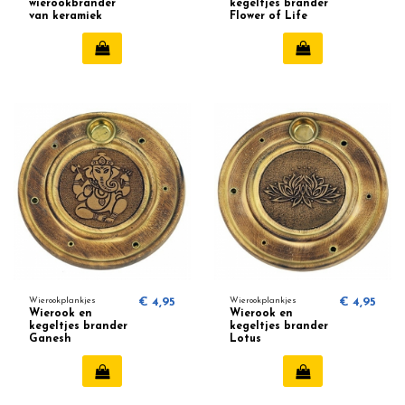
wierookbrander
kegeltjes brander
van keramiek
Flower of Life
(bruin)
17649
Wierookplankjes
€ 4,95
Wierookplankjes
€ 4,95
Wierook en
Wierook en
kegeltjes brander
kegeltjes brander
Ganesh
Lotus