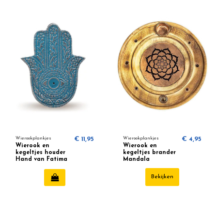
Wierookplankjes
€ 11,95
Wierookplankjes
€ 4,95
Wierook en
Wierook en
kegeltjes houder
kegeltjes brander
Hand van Fatima
Mandala
Turquoise
Bekijken