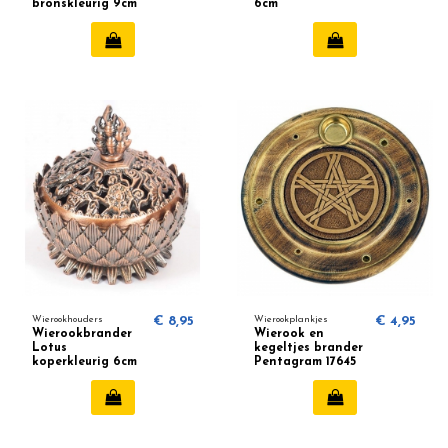
bronskleurig 9cm
6cm
Wierookhouders
€ 8,95
Wierookplankjes
€ 4,95
Wierookbrander
Wierook en
Lotus
kegeltjes brander
koperkleurig 6cm
Pentagram 17645