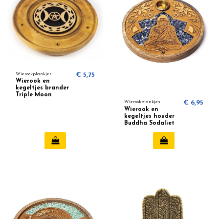
Wierookplankjes
€ 5,75
Wierook en
kegeltjes brander
Triple Moon
Wierookplankjes
€ 6,95
Wierook en
kegeltjes houder
Buddha Sodaliet