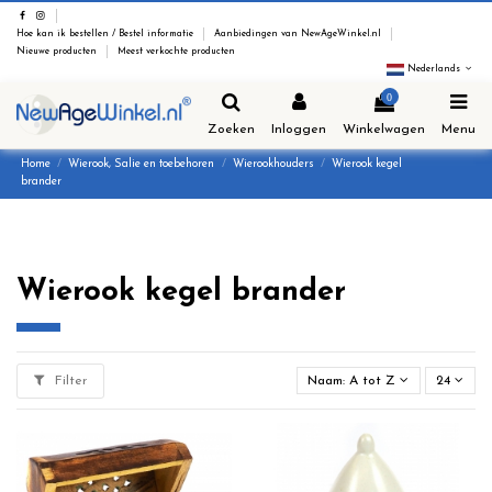
Hoe kan ik bestellen / Bestel informatie
Aanbiedingen van NewAgeWinkel.nl
Nieuwe producten
Meest verkochte producten
Nederlands
0
Zoeken
Inloggen
Winkelwagen
Menu
Home
Wierook, Salie en toebehoren
Wierookhouders
Wierook kegel
brander
Wierook kegel brander
Filter
Naam: A tot Z
24