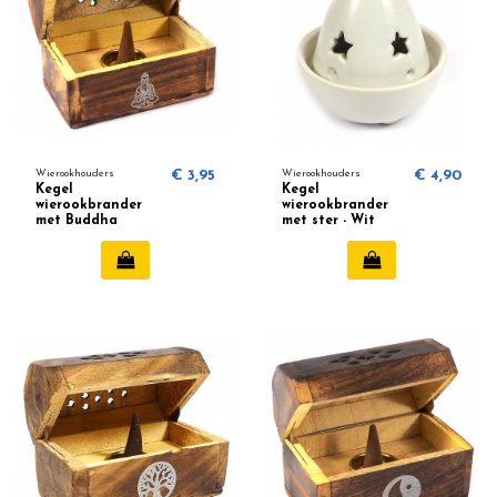
Wierookhouders
€ 3,95
Wierookhouders
€ 4,90
Kegel
Kegel
wierookbrander
wierookbrander
met Buddha
met ster - Wit