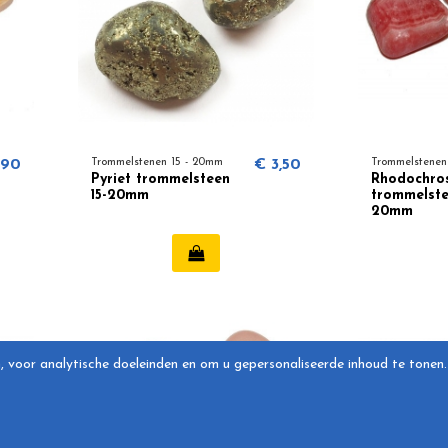
,90
Trommelstenen 15 - 20mm
€ 3,50
Trommelstenen
Pyriet trommelsteen
Rhodochros
15-20mm
trommelste
20mm
, voor analytische doeleinden en om u gepersonaliseerde inhoud te tonen.