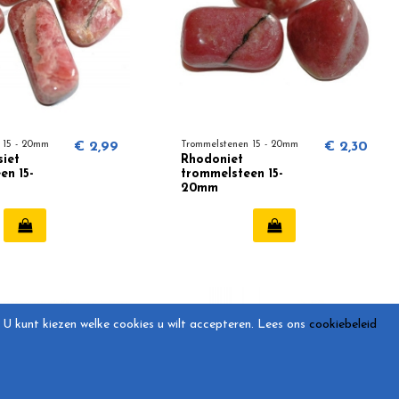
 15 - 20mm
€ 2,99
Trommelstenen 15 - 20mm
€ 2,30
iet
Rhodoniet
en 15-
trommelsteen 15-
20mm
U kunt kiezen welke cookies u wilt accepteren.
Lees ons
cookiebeleid