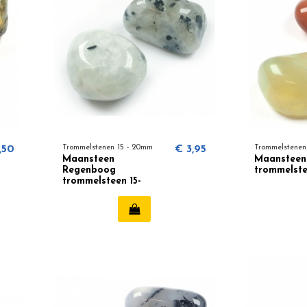
,50
Trommelstenen 15 - 20mm
€ 3,95
Trommelstenen
Maansteen
Maansteen
Regenboog
trommelst
trommelsteen 15-
20mm