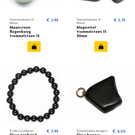
Trommelstenen 15 -
€ 3,95
Trommelstenen 15 -
€ 3,75
20mm
20mm
Maansteen
Magnetiet
Regenboog
trommelsteen 15-
trommelsteen 15-
20mm
20mm
Kralen armband
€ 7,95
Trommelsteen hangers
€ 2,50