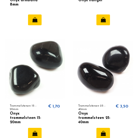
Onyx armband
Onyx hanger
8mm
Trommelstenen 15 -
€ 1,70
Trommelstenen 25 -
€ 3,50
20mm
40mm
Onyx
Onyx
trommelsteen 15-
trommelsteen 25-
20mm
40mm