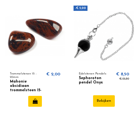
-€ 5,00
Trommelstenen 15 -
€ 2,00
Edelstenen Pendels
€ 8,50
20mm
Sephoroton
€ 13,50
Mahonie
pendel Onyx
obsidiaan
trommelsteen 15-
20mm
Bekijken