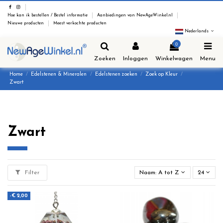
Hoe kan ik bestellen / Bestel informatie
Aanbiedingen van NewAgeWinkel.nl
Nieuwe producten
Meest verkochte producten
Nederlands
0
Zoeken
Inloggen
Winkelwagen
Menu
Home
Edelstenen & Mineralen
Edelstenen zoeken
Zoek op Kleur
Zwart
Zwart
Filter
Naam: A tot Z
24
-€ 2,00