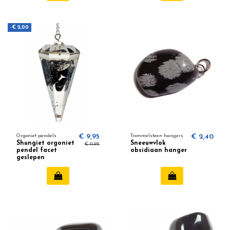
-€ 2,00
Orgoniet pendels
€ 9,95
Trommelsteen hangers
€ 2,40
Shungiet orgoniet
Sneeuwvlok
€ 11,95
pendel facet
obsidiaan hanger
geslepen