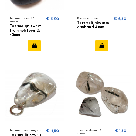
Trommelstenen 25 -
€ 3,90
Kralen armband
€ 6,50
40mm
Toermalijnkwarts
Toermalijn zwart
armband 4 mm
trommelsteen 25-
40mm
Trommelsteen hangers
€ 4,50
Trommelstenen 15 -
€ 1,50
20mm
Toermalijnkwarts