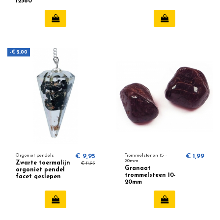
12580
-€ 2,00
Orgoniet pendels
€ 9,95
Trommelstenen 15 -
€ 1,99
20mm
Zwarte toermalijn
€ 11,95
Granaat
orgoniet pendel
trommelsteen 10-
facet geslepen
20mm