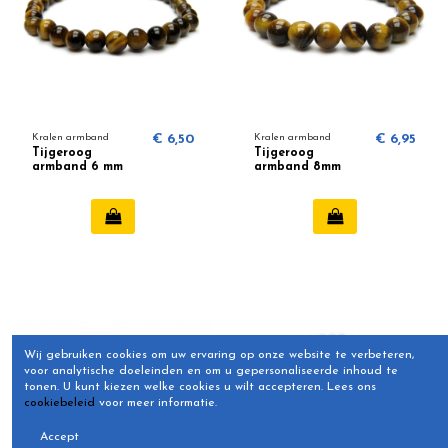
Kralen armband
€ 6,50
Kralen armband
€ 6,95
Tijgeroog
Tijgeroog
armband 6 mm
armband 8mm
Wij gebruiken cookies om uw ervaring op onze website te verbeteren,
voor analytische doeleinden en om u gepersonaliseerde inhoud te
tonen.
U kunt kiezen welke cookies u wilt accepteren.
Lees ons
cookiebeleid
voor meer informatie.
Accept