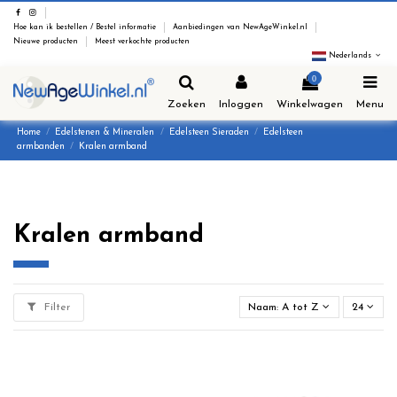
Hoe kan ik bestellen / Bestel informatie
Aanbiedingen van NewAgeWinkel.nl
Nieuwe producten
Meest verkochte producten
Nederlands
0
Zoeken
Inloggen
Winkelwagen
Menu
Home
Edelstenen & Mineralen
Edelsteen Sieraden
Edelsteen
armbanden
Kralen armband
Kralen armband
Filter
Naam: A tot Z
24