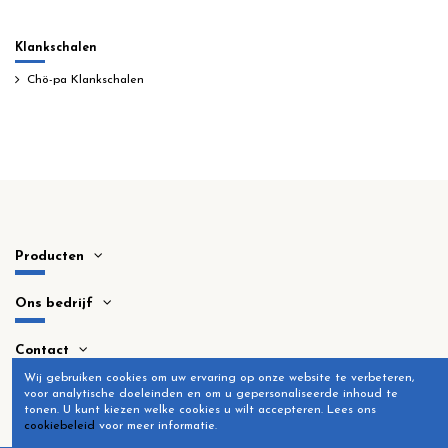
Klankschalen
Chö-pa Klankschalen
Producten
Ons bedrijf
Contact
Wij gebruiken cookies om uw ervaring op onze website te verbeteren,
voor analytische doeleinden en om u gepersonaliseerde inhoud te
tonen.
U kunt kiezen welke cookies u wilt accepteren.
Lees ons
cookiebeleid
voor meer informatie.