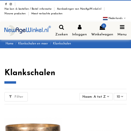
Hoe kan ik bestellen / Bestel informatie
Aanbiedingen van NewAgeWinkel.nl
Nieuwe producten
Meest verkochte producten
Nederlands
0
Zoeken
Inloggen
Winkelwagen
Menu
Home
Klankschalen en meer
Klankschalen
Klankschalen
Filter
Naam: A tot Z
10