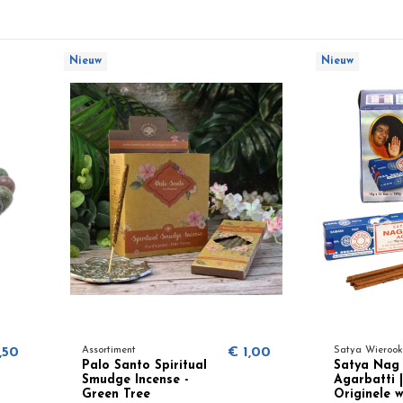
Nieuw
Nieuw
,50
Assortiment
€ 1,00
Satya Wierook
Palo Santo Spiritual
Satya Nag
Smudge Incense -
Agarbatti |
Green Tree
Originele 