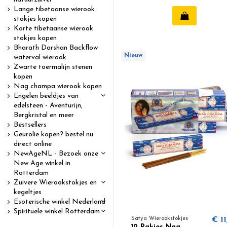
Lange tibetaanse wierook
stokjes kopen
Korte tibetaanse wierook
stokjes kopen
Bharath Darshan Backflow
Nieuw
waterval wierook
Zwarte toermalijn stenen
kopen
Nag champa wierook kopen
Engelen beeldjes van
edelsteen - Aventurijn,
Bergkristal en meer
Bestsellers
Geurolie kopen? bestel nu
direct online
NewAgeNL - Bezoek onze
New Age winkel in
Rotterdam
Zuivere Wierookstokjes en
kegeltjes
Esoterische winkel Nederland
Spirituele winkel Rotterdam
Satya Wierookstokjes
€ 11