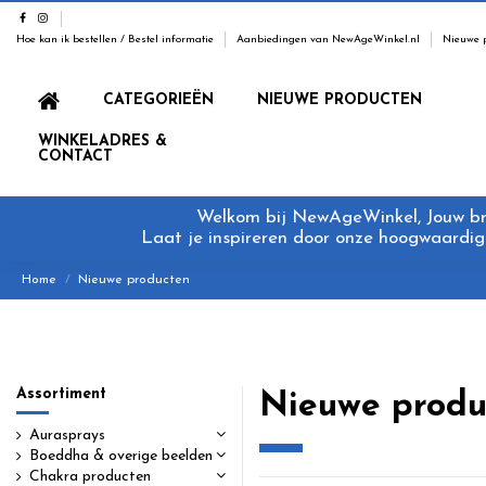
Hoe kan ik bestellen / Bestel informatie
Aanbiedingen van NewAgeWinkel.nl
Nieuwe 
CATEGORIEËN
NIEUWE PRODUCTEN
WINKELADRES &
CONTACT
Welkom bij NewAgeWinkel, Jouw bron
Laat je inspireren door onze hoogwaardige
Home
Nieuwe producten
Assortiment
Nieuwe produ
Aurasprays
Boeddha & overige beelden
Chakra producten