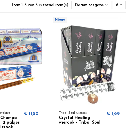
Item 1-6 van 6 in totaal item(s)
Datum toegevoegd, nieuwste 
6
Nieuw
stokjes
€ 11,50
Tribal Soul wierook
€ 1,69
 Champa
Crystal Healing
 12 pakjes
wierook - Tribal Soul
wierook