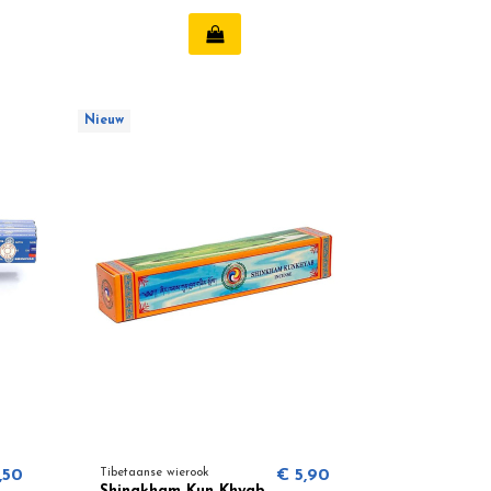
Nieuw
,50
Tibetaanse wierook
€ 5,90