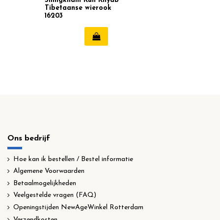
Shingkham Kun Khyab
Tibetaanse wierook
16203
Ons bedrijf
Hoe kan ik bestellen / Bestel informatie
Algemene Voorwaarden
Betaalmogelijkheden
Veelgestelde vragen (FAQ)
Openingstijden NewAgeWinkel Rotterdam
Verzendkosten