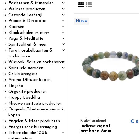
Edelstenen & Mineralen
Wellness producten
Gezonde Leefstijl
Wonen & Decoratie
Nieuw
Kaarsen
Klankschalen en meer
Yoga & Meditatie
Spiritualiteit & meer
Tarot, orakelkaarten &
toebehoren
Wierook, Salie en toebehoren
Spirituele sieraden
Geluksbrengers
Aroma Diffuser kopen
Tingsha
Orgonite producten
Happy Boeddha
Nieuwe spirituele producten
Originele Tibetaanse wierook
kopen
Engelen & Meer producten
Kralen armband
€ 8
Indiase agaat
Energetische huisreiniging
armband 8mm
Etherische olie 100%
natuurzuiver