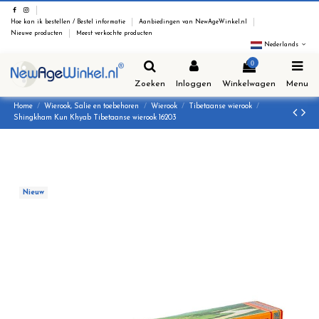
Hoe kan ik bestellen / Bestel informatie
Aanbiedingen van NewAgeWinkel.nl
Nieuwe producten
Meest verkochte producten
Nederlands
0
Zoeken
Inloggen
Winkelwagen
Menu
Home
Wierook, Salie en toebehoren
Wierook
Tibetaanse wierook
Shingkham Kun Khyab Tibetaanse wierook 16203
Nieuw