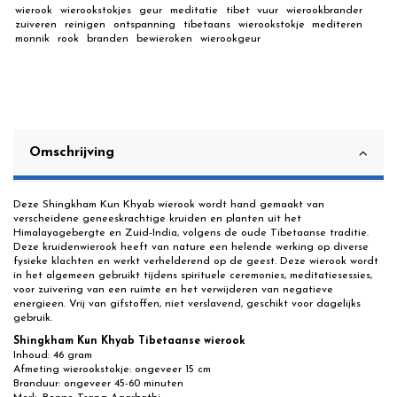
wierook
wierookstokjes
geur
meditatie
tibet
vuur
wierookbrander
zuiveren
reinigen
ontspanning
tibetaans
wierookstokje
mediteren
monnik
rook
branden
bewieroken
wierookgeur
Omschrijving
Deze Shingkham Kun Khyab wierook wordt hand gemaakt van
verscheidene geneeskrachtige kruiden en planten uit het
Himalayagebergte en Zuid-India, volgens de oude Tibetaanse traditie.
Deze kruidenwierook heeft van nature een helende werking op diverse
fysieke klachten en werkt verhelderend op de geest. Deze wierook wordt
in het algemeen gebruikt tijdens spirituele ceremonies, meditatiesessies,
voor zuivering van een ruimte en het verwijderen van negatieve
energieen. Vrij van gifstoffen, niet verslavend, geschikt voor dagelijks
gebruik.
Shingkham Kun Khyab Tibetaanse wierook
Inhoud: 46 gram
Afmeting wierookstokje: ongeveer 15 cm
Branduur: ongeveer 45-60 minuten