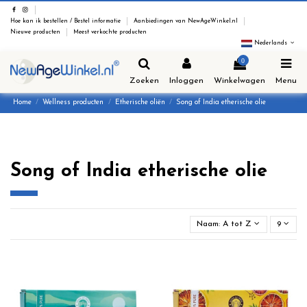
Hoe kan ik bestellen / Bestel informatie
Aanbiedingen van NewAgeWinkel.nl
Nieuwe producten
Meest verkochte producten
Nederlands
0
Zoeken
Inloggen
Winkelwagen
Menu
Home
Wellness producten
Etherische oliën
Song of India etherische olie
Song of India etherische olie
Naam: A tot Z
9