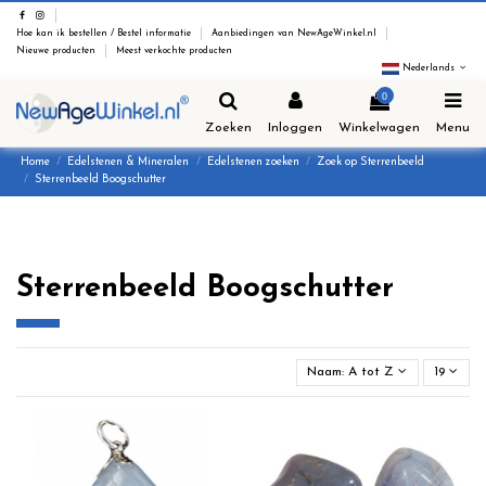
Hoe kan ik bestellen / Bestel informatie
Aanbiedingen van NewAgeWinkel.nl
Nieuwe producten
Meest verkochte producten
Nederlands
0
Zoeken
Inloggen
Winkelwagen
Menu
Home
Edelstenen & Mineralen
Edelstenen zoeken
Zoek op Sterrenbeeld
Sterrenbeeld Boogschutter
Sterrenbeeld Boogschutter
Naam: A tot Z
19