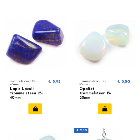
Trommelstenen 25 -
€ 5,95
Trommelstenen 15 -
€ 3,50
40mm
20mm
Lapis Lazuli
Opaliet
trommelsteen 25-
trommelsteen 15-
40mm
20mm
-€ 2,00