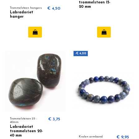
trommelsteen 15-
20 mm
Trommelsteen hangers
€ 4,50
Labradoriet
hanger
-€ 4,00
Trommelstenen 25 -
€ 3,75
40mm
Labradoriet
trommelsteen 20-
40 mm
Kralen armband
€ 9,95