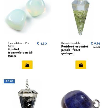
Trommelstenen 25 -
€ 4,50
Orgoniet pendels
€ 9,95
40mm
Peridoot orgoniet
€ 11,95
Opaliet
pendel facet
trommelsteen 25-
geslepen
40mm
-€ 2,00