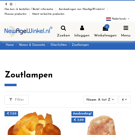
Hoe kan ik bestellen / Bestel informatie
Aanbiedingen van NewAgeWinkel.nl
Nieuwe producten
Meest verkochte producten
Nederlands
0
Zoeken
Inloggen
Winkelwagen
Menu
Home
Wonen & Decoratie
Sfeerlichten
Zoutlampen
Zoutlampen
Filter
Naam: A tot Z
4
-€ 7,00
Aanbieding!
-€ 3,00