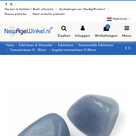
Hoe kan ik bestellen / Bestel informatie
Aanbiedingen van NewAgeWinkel.nl
Nieuwe producten
Meest verkochte producten
Nederlands
0
Zoeken
Inloggen
Winkelwagen
Menu
Home
Edelstenen & Mineralen
Edelstenen
Getrommelde Edelstenen
Trommelstenen 15 - 20mm
Angeliet trommelsteen 15-20mm