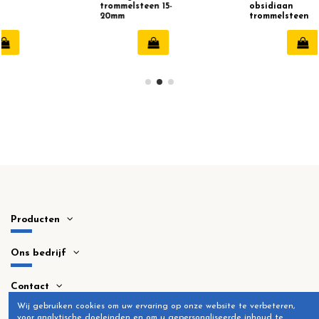
trommelsteen 15-
obsidiaan
20mm
trommelsteen
15-20mm
Producten
Ons bedrijf
Contact
Wij gebruiken cookies om uw ervaring op onze website te verbeteren,
voor analytische doeleinden en om u gepersonaliseerde inhoud te