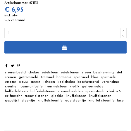
Artikelnummer:
671113
€ 6,95
incl. btw
Op voorraad
sterrenbeeld
chakra
edelsteen
edelstenen
steen
bescherming
ziel
stenen
getrommeld
trommel
harmonie
spiritueel
blue
spirituele
emotie
blauw
geest
lichaam
keelchakra
beschermend
verbinding
creatief
communicatie
trommelsteen
vrolijk
getrommelde
halfedelsteen
halfedelstenen
sterrenbeelden
optimistisch
chakra 5
zelfinzicht
trommelstenen
gladde
knuffelsteen
knuffelstenen
gepolijst
steentje
knuffelsteentje
edelsteentje
knuffel steentje
lace