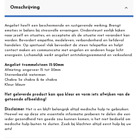
Omschrijving
Angeliet heeft een beschermende en rustgevende werking. Brengt
emoties in balans bij stressvolle ervaringen. Ondersteunt eerlijk kijken
naar jezelf en situaties, en acceptatie als de situatie niet verandert kan
worden. Bevordert empathie, medeleven, verbondenheid en liefdevol
handelen. Op spiritueel vlak bevordert de steen telepathie en helpt
contact maken en communicatie met engelen en anderen hoge licht
energieën. Lichamelijk werkt angeliet ontstekingsremmend en verkoelend.
Angeliet trommelsteen 15-20mm
Afmeting: ongeveer 15 tot 20mm
Sterrenbeeld: waterman
Chakra: 5e chakra & 6e chakra
Kleur: blauw
Het geleverde product kan qua kleur en vorm iets afwijken van de
getoonde afbeelding!
Disclaimer
: Het is en blijft belangrijk altijd medische hulp te gebruiken.
Hoewel we op deze site essentiële informatie proberen te delen die een
ieder gezondheid ten goede zou kunnen komen, is het niet bedoeld om
medische hulp buiten te sluiten. Zoek bij klachten altijd eerst hulp bij uw
arts!