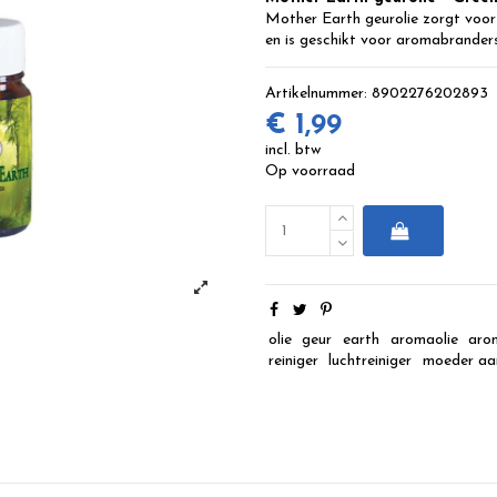
Mother Earth
geurolie zorgt voor
en is geschikt voor aromabranders
Artikelnummer:
8902276202893
€ 1,99
incl. btw
Op voorraad
olie
geur
earth
aromaolie
aro
reiniger
luchtreiniger
moeder aa