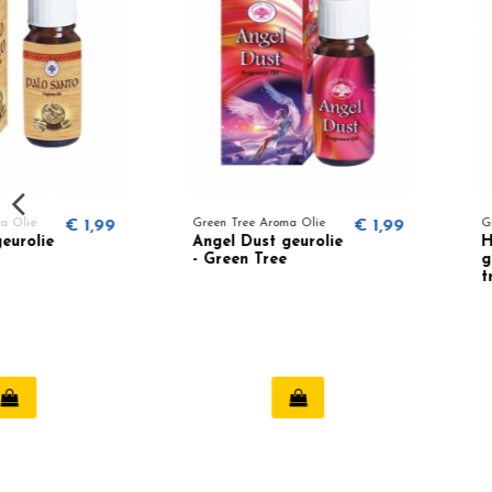
Green Tree Aroma Olie
€ 1,99
Green Tree Aroma Olie
Angel Dust geurolie
Hand of Fatima
- Green Tree
geurolie (green
tree)