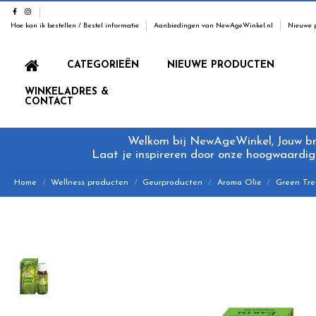
Hoe kan ik bestellen / Bestel informatie
Aanbiedingen van NewAgeWinkel.nl
Nieuwe 
CATEGORIEËN
NIEUWE PRODUCTEN
WINKELADRES &
CONTACT
Welkom bij NewAgeWinkel, Jouw bron
Laat je inspireren door onze hoogwaardige
Home
Wellness producten
Geurproducten
Aroma Olie
Green Tre