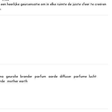
 een heerlijke geursensatie om in elke ruimte de juiste sfeer te creëren
.
ma
geurolie
brander
parfum
aarde
diffuser
parfume
lucht
rde
mother earth