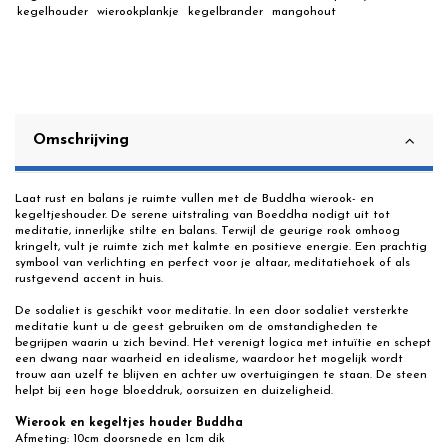
kegelhouder
wierookplankje
kegelbrander
mangohout
Omschrijving
Laat rust en balans je ruimte vullen met de Buddha wierook- en
kegeltjeshouder. De serene uitstraling van Boeddha nodigt uit tot
meditatie, innerlijke stilte en balans. Terwijl de geurige rook omhoog
kringelt, vult je ruimte zich met kalmte en positieve energie. Een prachtig
symbool van verlichting en perfect voor je altaar, meditatiehoek of als
rustgevend accent in huis.
De sodaliet is geschikt voor meditatie. In een door sodaliet versterkte
meditatie kunt u de geest gebruiken om de omstandigheden te
begrijpen waarin u zich bevind. Het verenigt logica met intuïtie en schept
een dwang naar waarheid en idealisme, waardoor het mogelijk wordt
trouw aan uzelf te blijven en achter uw overtuigingen te staan. De steen
helpt bij een hoge bloeddruk, oorsuizen en duizeligheid.
Wierook en kegeltjes houder Buddha
Afmeting: 10cm doorsnede en 1cm dik