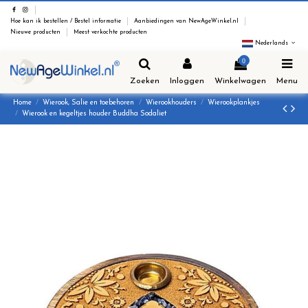
Hoe kan ik bestellen / Bestel informatie
Aanbiedingen van NewAgeWinkel.nl
Nieuwe producten
Meest verkochte producten
Nederlands
0
Zoeken
Inloggen
Winkelwagen
Menu
Home
Wierook, Salie en toebehoren
Wierookhouders
Wierookplankjes
Wierook en kegeltjes houder Buddha Sodaliet