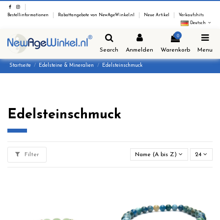
Bestellinformationen
Rabattangebote von NewAgeWinkel.nl
Neue Artikel
Verkaufshits
Deutsch
0
Search
Anmelden
Warenkorb
Menu
Startseite
Edelsteine & Mineralien
Edelsteinschmuck
Edelsteinschmuck
Filter
Name (A bis Z)
24