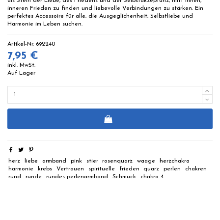
als Stein der Liebe, des Friedens und der Selbstakzeptanz, hilft Ihnen,
inneren Frieden zu finden und liebevolle Verbindungen zu stärken. Ein
perfektes Accessoire für alle, die Ausgeglichenheit, Selbstliebe und
Harmonie im Leben suchen.
Artikel-Nr.
692240
7,95 €
inkl. MwSt.
Auf Lager
herz
liebe
armband
pink
stier
rosenquarz
waage
herzchakra
harmonie
krebs
Vertrauen
spirituelle
frieden
quarz
perlen
chakren
rund
runde
rundes perlenarmband
Schmuck
chakra 4