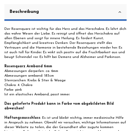
Beschreibung
Der Rosenquarz ist wichtig für das Herz und das Herzchakra. Es lehrt dich
das wahre Wesen der Liebe. Es reinigt und öffnet das Herzchakra auf
allen Ebenen und sorgt für innere Heilung. Es fördert Kunst,
Empfänglichkeit und kreatives Denken. Der Rosenquarz stellt das
Vertrauen und die Harmonie in bestehende Beziehungen wieder her. Es
ist auch toll für Kinder. Es wirkt sich positiv auf die Fruchtbarkeit aus und
beugt Schwindel vor. Es hilft bei Demenz und Alzheimer und Parkinson.
Rosenquarz Armband 6mm
Abmessungen derperlen: ca. 6mm
Abmessungen armband: 18.5cm
Sternzeichen: Krebs & Stier & Waage
Chakra: 4. Chakra
Farbe: pink
Ist ein elastisches Armband, passt immer.
Das gelieferte Produkt kann in Farbe vom abgebildeten Bild
abweichen!
Haftungsausschluss
: Es ist und bleibt wichtig, immer medizinische Hilfe
in Anspruch zu nehmen. Obwohl wir versuchen, wichtige Informationen auf
dieser Website zu teilen, die der Gesundheit aller zugute kommen