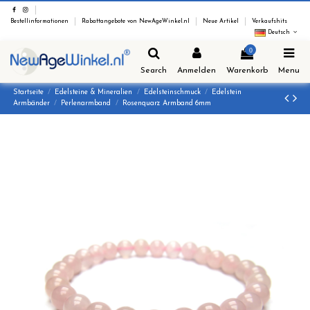
Bestellinformationen
Rabattangebote von NewAgeWinkel.nl
Neue Artikel
Verkaufshits
Deutsch
0
Search
Anmelden
Warenkorb
Menu
Startseite
Edelsteine & Mineralien
Edelsteinschmuck
Edelstein
Armbänder
Perlenarmband
Rosenquarz Armband 6mm