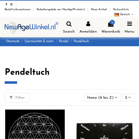
Bestellinformationen
Rabattangebote von NewAgeWinkel.nl
Neue Artikel
Verkaufshits
Deutsch
0
Search
Anmelden
Warenkorb
Menu
Startseite
Spiritualität & mehr
Pendel
Pendeltuch
Pendeltuch
Filter
Name (A bis Z)
2