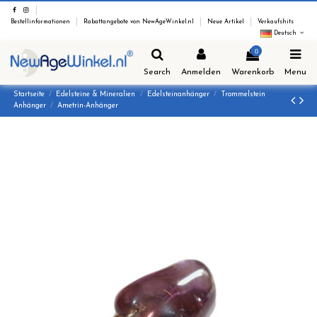
Bestellinformationen
Rabattangebote von NewAgeWinkel.nl
Neue Artikel
Verkaufshits
Deutsch
0
Search
Anmelden
Warenkorb
Menu
Startseite
Edelsteine & Mineralien
Edelsteinanhänger
Trommelstein
Anhänger
Ametrin-Anhänger