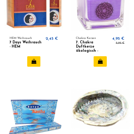
HEM Weihrauch
2,45 €
Chakra Kerzen
4,95 €
7 Days Weihrauch
7. Chakra
5,95 €
- HEM
Duftkerze
ökologisch -
Patchouli,
Weihrauch