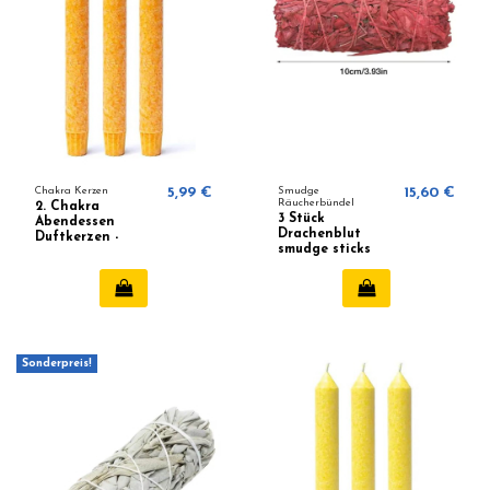
Chakra Kerzen
5,99 €
Smudge
15,60 €
Räucherbündel
2. Chakra
3 Stück
Abendessen
Drachenblut
Duftkerzen -
smudge sticks
Swadhisthana
10cm 35-40 gramm
Sonderpreis!