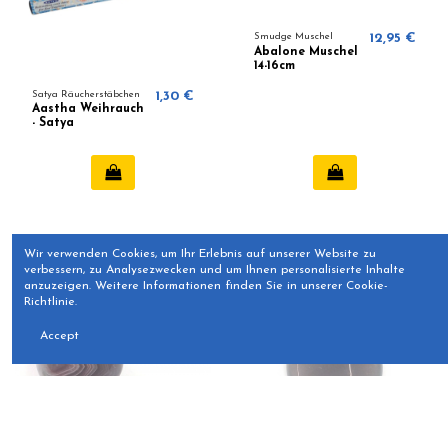
Smudge Muschel
12,95 €
Abalone Muschel
14-16cm
Satya Räucherstäbchen
1,30 €
Aastha Weihrauch
- Satya
Wir verwenden Cookies, um Ihr Erlebnis auf unserer Website zu
verbessern, zu Analysezwecken und um Ihnen personalisierte Inhalte
anzuzeigen. Weitere Informationen finden Sie in unserer Cookie-
Richtlinie.
Accept