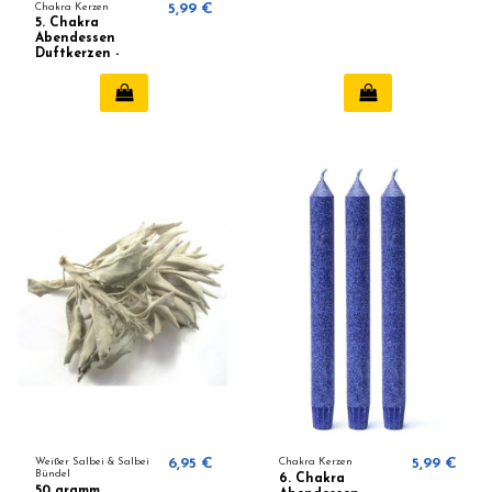
Wildrose, Kamille
Chakra Kerzen
5,99 €
5. Chakra
Abendessen
Duftkerzen -
Vishudda
Weißer Salbei & Salbei
6,95 €
Chakra Kerzen
5,99 €
Bündel
6. Chakra
50 gramm