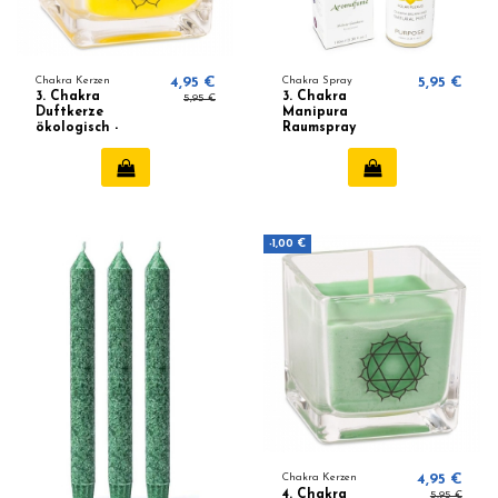
Chakra Kerzen
4,95 €
Chakra Spray
5,95 €
3. Chakra
3. Chakra
5,95 €
Duftkerze
Manipura
ökologisch -
Raumspray
Bergamotte,
Aromafume
Grapefruit
-1,00 €
Chakra Kerzen
4,95 €
4. Chakra
5,95 €