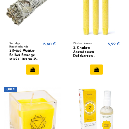
Smudge
15,60 €
Chakra Kerzen
5,99 €
Räucherbündel
3. Chakra
3 Stück Weißer
Abendessen
Salbei Smudge
Duftkerzen -
sticks 10x4cm 35-
Manipura
40 gramm
-1,00 €