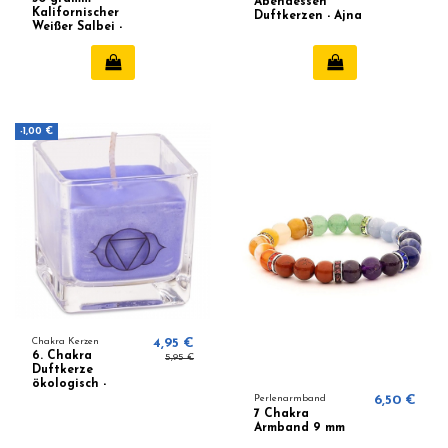
Abendessen
Kalifornischer
Duftkerzen - Ajna
Weißer Salbei -
White Sage
-1,00 €
Chakra Kerzen
4,95 €
6. Chakra
5,95 €
Duftkerze
ökologisch -
Lavendel, Kamille
Perlenarmband
6,50 €
7 Chakra
Armband 9 mm