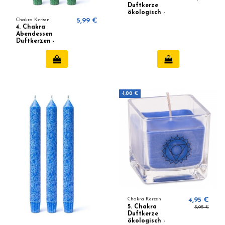
Duftkerze
ökologisch -
Lavendel, Orange
Chakra Kerzen
5,99 €
4. Chakra
Abendessen
Duftkerzen -
Anahata
-1,00 €
Chakra Kerzen
4,95 €
5. Chakra
5,95 €
Duftkerze
ökologisch -