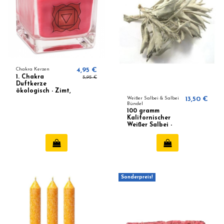
Chakra Kerzen
4,95 €
1. Chakra
5,95 €
Duftkerze
ökologisch - Zimt,
Muskatnuss,
Weißer Salbei & Salbei
13,50 €
Bündel
Ingwer
100 gramm
Kalifornischer
Weißer Salbei -
White Sage
Sonderpreis!